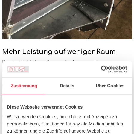
Mehr Leistung auf weniger Raum
Durch die Verbundbauweise lassen sich
Materialeinsatz und Querschnitte reduzieren ohne
Einbußen bei Sicherheit und Tragfähigkeit. Unsere
maßgefertigten Hybridträger sind optimal auf die
Zustimmung
Details
Über Cookies
jeweilige Anwendung abgestimmt: wirtschaftlich,
leistungsfähig und montagefreundlich. Gerade bei
Diese Webseite verwendet Cookies
großen Spannweiten oder niedrigen
Wir verwenden Cookies, um Inhalte und Anzeigen zu
Geschosshöhen bieten Verbundträger enorme
personalisieren, Funktionen für soziale Medien anbieten
Vorteile.
zu können und die Zugriffe auf unsere Website zu