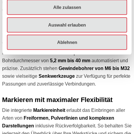
und Schleifbearbeitung
sparen Sie Zeit und verbessern die
Alle zulassen
Oberflächenqualität für optimale Schweißverbindungen und
Endprodukte mit maximaler Haltbarkeit.
Auswahl erlauben
Bohr-, Gewinde- und Senkoperationen in
einem Arbeitsgang
Ablehnen
Mit der
8-fach mannlosen Bohrspindel
bearbeiten wir
Bohrdurchmesser von
5,2 mm bis 40 mm
automatisiert und
präzise. Zusätzlich stehen
Gewindebohrer von M6 bis M32
sowie vielseitige
Senkwerkzeuge
zur Verfügung für perfekte
Passungen und zuverlässige Verbindungen.
Markieren mit maximaler Flexibilität
Die integrierte
Markiereinheit
erlaubt das Einbringen aller
Arten von
Freiformen, Pulverlinien und komplexen
Darstellungen
inklusive Rückverfolgbarkeit. So behalten Sie
jederzeit den Überblick über Ihre Werkstücke und sichern die