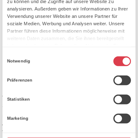
zu können und die Zugriffe auf unsere Website zu
analysieren. Außerdem geben wir Informationen zu Ihrer
Verwendung unserer Website an unsere Partner für
soziale Medien, Werbung und Analysen weiter. Unsere
Partner führen diese Informationen möglicherweise mit
weiteren Daten zusammen, die Sie ihnen bereitgestellt
haben oder die sie im Rahmen Ihrer Nutzung der Dienste
gesammelt haben.
Einwilligungsauswahl
Notwendig
Präferenzen
Vollautomatische Schlacke- und
Statistiken
Schleifbearbeitung
Der
Loewer Schleiftisch mit Kantenverrundung (1.000 x
Marketing
4.000 mm)
sorgt für eine saubere und sichere
Weiterverarbeitung. Durch die
automatisierte Schlacke-