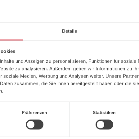
erstrecken sich über ganz Süddeutschlan
komplexen, großvolumigen Bauvorhaben. 
unserer Kunden und unser unermüdlicher
Details
erwartet.
In unserer
1.800 m² großen Produktions
Cookies
Tonnen Stahl
, mit höchster Präzision u
nhalte und Anzeigen zu personalisieren, Funktionen für soziale
reicht uns nicht. Erst durch das Know-
Website zu analysieren. Außerdem geben wir Informationen zu I
jedem Projekt ein echtes Qualitätsproduk
r soziale Medien, Werbung und Analysen weiter. Unsere Partner
bei uns arbeiten Menschen, die wissen, wa
 Daten zusammen, die Sie ihnen bereitgestellt haben oder die s
, die tragen
n.
r unser Denken ist menschlich.
Wir hören zu, wir beraten
um. Denn für uns ist jedes Bauvorhaben einzigartig und verd
Präferenzen
Statistiken
hen für
Verlässlichkeit, Termintreue und handwerkliche E