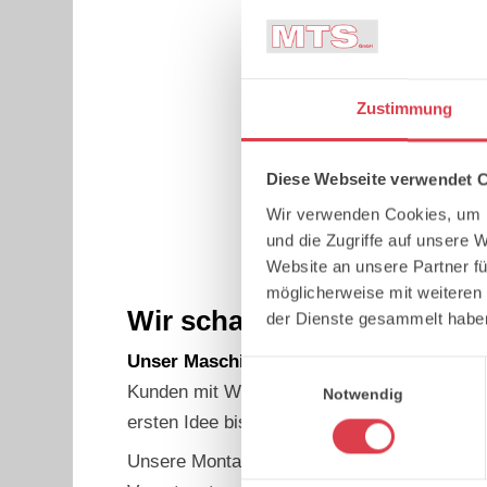
Zustimmung
Diese Webseite verwendet 
Wir verwenden Cookies, um I
und die Zugriffe auf unsere 
Website an unsere Partner fü
möglicherweise mit weiteren
Wir schaffen Verbindungen
der Dienste gesammelt habe
Unser Maschinenpark ist hochmodern abe
Einwilligungsauswahl
Kunden mit Weitblick und Detailgenauigkeit 
Notwendig
ersten Idee bis zur letzten Schraube.
Unsere Montageteams auf der Baustelle ste