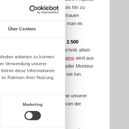
d von kleinen Konstruktionen bis hin zu
Was sie alle vereint? Das Vertrauen
 Anspruch, besser zu sein, als man es
Über Cookies
halle
fertigen wir jährlich rund
2.500
nd modernster Technik. Doch Technik allein
 Medien anbieten zu können
how und Engagement unseres
Teams
wird aus
hrer Verwendung unserer
t. Ob Projektleiter, Schweißer oder Monteur
 führen diese Informationen
s sie tun und die lieben, was sie tun.
ie im Rahmen Ihrer Nutzung
 ehrlich und setzen die Wünsche unserer
ient die volle Aufmerksamkeit von der
Marketing
xzellenz.
Mit großem