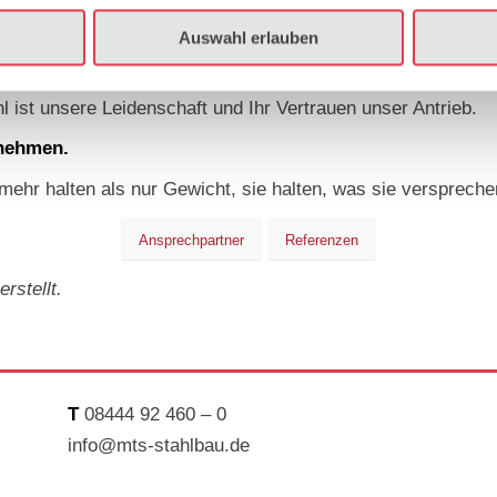
ng sorgen sie dafür, dass jede Konstruktion nicht nur passt
Auswahl erlauben
 Verbundbauträger oder individuelle Sonderlösungen
: Mit
hl ist unsere Leidenschaft und Ihr Vertrauen unser Antrieb.
rnehmen.
ehr halten als nur Gewicht, sie halten, was sie verspreche
Ansprechpartner
Referenzen
rstellt.
T
08444 92 460 – 0
info@mts-stahlbau.de