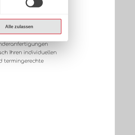
hre Bauvorhaben
nd Stahl
Alle zulassen
onderanfertigungen
ch Ihren individuellen
d termingerechte