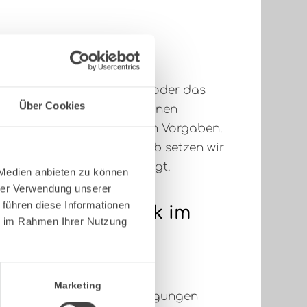
Vorteil
eilen, Präzisionsschnitten oder das
Über Cookies
n: Unsere modernen Maschinen
xakte Fertigung nach Ihren Vorgaben.
e Ergebnisse sind, deshalb setzen wir
ie Ihre Projekte voranbringt.
 Medien anbieten zu können
hrer Verwendung unserer
 führen diese Informationen
im Maschinenpark im
ie im Rahmen Ihrer Nutzung
rtigungsprozesse
Marketing
rage auch für Sonderanfertigungen