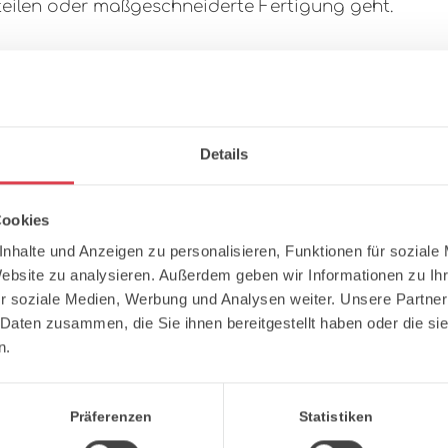
teilen oder maßgeschneiderte Fertigung geht.
Unsere Maschinen: Ihr 
Ob für die Lohnfertigung von Stahlt
Details
Blechschneiden in Serienproduktio
garantieren höchste Präzision und e
Wir verstehen, wie wichtig maßgenau
Cookies
auf technologische Spitzenleistung, d
nhalte und Anzeigen zu personalisieren, Funktionen für soziale
Website zu analysieren. Außerdem geben wir Informationen zu I
r soziale Medien, Werbung und Analysen weiter. Unsere Partner
Unsere Lohnarbeiten 
 Daten zusammen, die Sie ihnen bereitgestellt haben oder die s
Detail
n.
Lohnschnitt von Stahlteilen
CNC-Bearbeitung für exakte Fe
Präferenzen
Statistiken
Individuelle Fertigung auf Anf